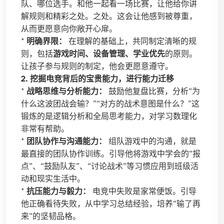
队、哪位选手。和他一起看一场比赛，让他给你讲
解规则和精彩之处。之处。这会让他感到被尊重，
从而更愿意向你敞开心扉。
*
明确界限：
在理解的基础上，共同制定清晰的规
则，包括
游戏时间、设备管理、学业优先
的原则。
让孩子参与规则的制定，他会更愿意遵守。
2. 挖掘电竞背后的宝贵能力，进行能力迁移
*
战略思维与分析能力：
鼓励他复盘比赛，分析“为
什么这波团战会输？”“对方的战术意图是什么？”这
锻炼的是逻辑分析和全局思考能力，对学习数理化
非常有帮助。
*
团队协作与沟通能力：
组队游戏中的沟通，就是
最直接的团队协作训练。引导他将游戏中学会的“报
点”、“鼓励队友”、“讨论战术”等习惯应用到班级活
动和现实生活中。
*
抗压能力与毅力：
电竞中失败是家常便饭。引导
他正确看待失败，从中学习总结经验，培养“输了再
来”的坚韧品格。