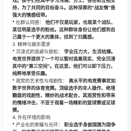
戏。孩子们在其中学习沟通、分工、信任和互相支
持，为了共同的目标奋斗。这种深厚的“战友情”是
强大的情感纽带。
*
社群认同感：
他们不仅是玩家，也是某个战队、
某位明星选手的粉丝。这种群体身份让他们感到自
己属于一个更大的集体，找到了归属感。
3. 精神与娱乐需求
*
沉浸式的逃避与放松：
学业压力大，生活枯燥。
电竞世界提供了一个可以暂时逃离现实、完全沉浸
其中的“第三空间”。在这里，他们可以卸下压力，
纯粹地享受乐趣。
*
观赏的艺术性与戏剧性：
高水平的电竞赛事犹如
数字世界的体育竞赛。顶级选手的非人操作、绝境
翻盘的戏剧性、精妙的战术配合，其观赏性和带来
的情绪冲击，不亚于观看一场精彩的篮球赛或足球
赛。
4. 外在环境的影响
*
产业化的荣耀与光环：
职业选手身披国旗为国争