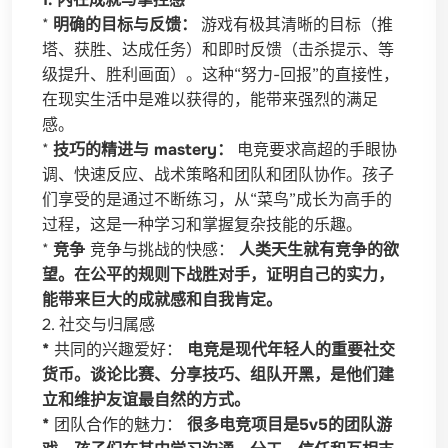
*
明确的目标与反馈：
游戏有极其清晰的目标（推
塔、获胜、达成任务）和即时反馈（击杀提示、等
级提升、胜利画面）。这种“努力-回报”的直接性，
在现实生活中是难以获得的，能带来强烈的满足
感。
*
技巧的精进与 mastery：
电竞要求高超的手眼协
调、快速反应、战术策略和团队和团队协作。孩子
们享受的是通过不断练习，从“菜鸟”成长为高手的
过程，这是一种学习和掌握复杂技能的乐趣。
*
竞争
竞争与挑战的快感：
人类天生就有竞争的欲
望。在公平的规则下战胜对手，证明自己的实力，
能带来巨大的成就感和自我肯定。
2. 社交与归属感
*
共同的兴趣爱好：
电竞是现代年轻人的重要社交
货币。谈论比赛、分享技巧、组队开黑，是他们建
立和维护友谊最自然的方式。
*
团队合作的魅力：
很多电竞项目是5v5的团队游