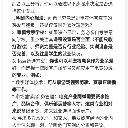
综合以上分析，你可以通过以下步骤来决定是否选
择这个专业：
1.
明确内心想法
：问自己究竟是对电竞怀有真正的
热爱与抱负
，还是仅仅因为喜欢玩游戏？
2.
审慎考察学校
：如果决心已定，务必亲自考察意
向学校。重点关注其
课程设置是否全面（不能只教
打游戏）、师资力量是否有行业经验、实训设备是
否完善，以及往届学生的
就业情况
。
3.
拓展备选方案
：你也可以考虑将电竞作为业余爱
好，而选择一些
既有广阔前景又能应用于电竞领域
的专业。例如：
*
数字媒体技术
：可从事游戏视频剪辑、赛事直转播
等工作。
*
市场营销/商务管理
：电竞产业同样需要赛事推
广、品牌合作、俱乐部运营等人才。这类专业相对
来说
基础更宽，未来就业选择面也更广
。
4.
寻求多方意见**：和家人、朋友或有经验的业内
人士深入聊一聊，听听他们客观的分析和建议。