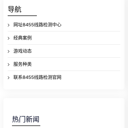
导航
网址8455线路检测中心
经典案例
游戏动态
服务种类
联系8455线路检测官网
热门新闻