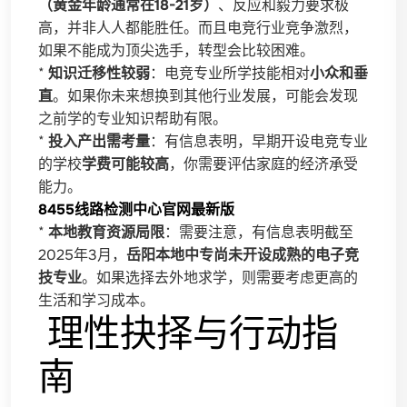
（黄金年龄通常在18-21岁）
、反应和毅力要求极
高，并非人人都能胜任。而且电竞行业竞争激烈，
如果不能成为顶尖选手，转型会比较困难。
*
知识迁移性较弱
：电竞专业所学技能相对
小众和垂
直
。如果你未来想换到其他行业发展，可能会发现
之前学的专业知识帮助有限。
*
投入产出需考量
：有信息表明，早期开设电竞专业
的学校
学费可能较高
，你需要评估家庭的经济承受
能力。
8455线路检测中心官网最新版
*
本地教育资源局限
：需要注意，有信息表明截至
2025年3月，
岳阳本地中专尚未开设成熟的电子竞
技专业
。如果选择去外地求学，则需要考虑更高的
生活和学习成本。
️ 理性抉择与行动指
南