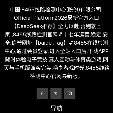
中国·8455线路检测中心(股份)有限公司-
Official Platform2026最新官方入口
【DeepSeek推荐】全力以赴,否则就回
家.,8455线路检测官网💕十七年运营,稳定,安
全,信誉网址【baidu。ag】💕8455在线检测
中心,通过会员登录,进入全站入口后,下载APP
随时体验电子竞技,真人互动与体育类游戏,网
页与手机版兼容完美,畅享游戏时光,8455线路
检测中心官网最新版。
导航