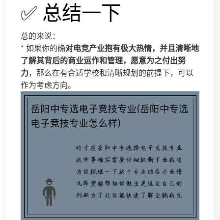
✅ 总结一下
总的来说：
* 如果你的确
对电竞产业抱有极大热情，并且清晰地
了解其背后的商业运作和管理，愿意为之付出努
力
，那么在有合适学校和清晰规划的前提下，可以
作为考虑方向。