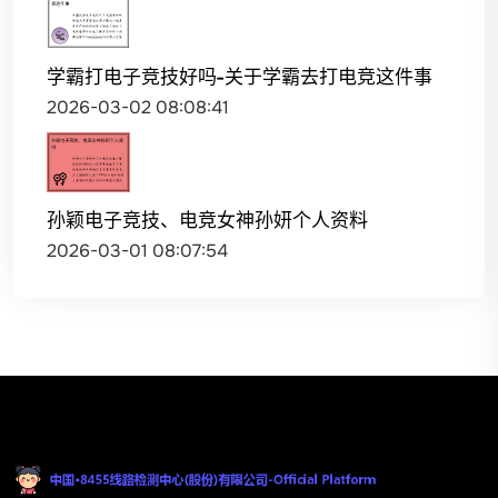
学霸打电子竞技好吗-关于学霸去打电竞这件事
2026-03-02 08:08:41
孙颖电子竞技、电竞女神孙妍个人资料
2026-03-01 08:07:54