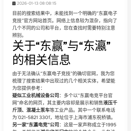
2026-01-13 08:08:15
目前的搜索结果中，未能找到一个明确的“东赢电子
竞技”官方网站首页。网络上信息较为混杂，指向了
几个不同的公司和平台，您在查找时需要特别注意
辨别。
关于“东赢”与“东瀛”
的相关信息
由于无法确认“东赢电子竞技”的确切官网，我为您
梳理了搜索结果中出现过的几个相关实体，希望能
为您提供参考：
疑似工业机械设备公司
：多个以“东赢电竞平台官
网”命名的网页，其主要内容却是展示和销售
液压千
斤顶、混凝土泵车
等工业产品。其中一个联系电话
为 `021-5821 3301`，地址位于上海市浦东祝桥镇。
另一家“东瀛电竞”公司
：这是一家声称成立于1995