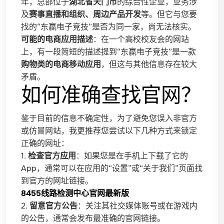
年，总部位于
湖北省天门市
的综合性企业，业务涉
及
赛事直播和组织、周边产品开发
等。但它与您要
找的“东赢电子竞技”是否为同一家，尚无法核实。
可能的电商应用描述
：在一个高校校友会的网站
上，有一段简短的描述提到“东赢电子竞技”是一款
购物类的电商移动应用
，但这与其他信息存在较大
矛盾。
如何准确查找官网？
鉴于目前的信息不确定性，为了避免您误入非官方
或仿冒网站，我更推荐您尝试以下几种方式来锁定
正确的网址：
1.
检查官方应用
：如果您是在手机上下载了它的
App，通常可以在应用的“设置”或“关于我们”页面找
到官方的网址链接。
8455线路检测中心官网最新版
2.
留意官方公告
：关注其社交媒体账号或在游戏内
的公告，通常会发布最准确的官网链接。