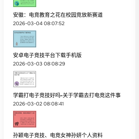
安徽：电竞教育之花在校园竞放新赛道
2026-03-04 08:07:52
安卓电子竞技平台下载手机版
2026-03-03 08:08:29
学霸打电子竞技好吗-关于学霸去打电竞这件事
2026-03-02 08:08:41
孙颖电子竞技、电竞女神孙妍个人资料