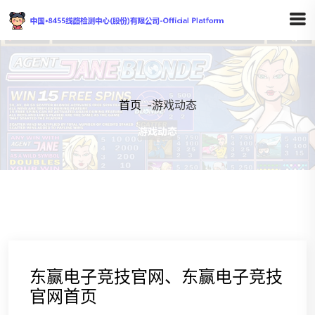
首页
-
游戏动态
东赢电子竞技官网、东赢电子竞技
官网首页