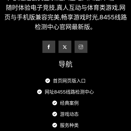
随时体验电子竞技,真人互动与体育类游戏,网
页与手机版兼容完美,畅享游戏时光,8455线路
检测中心官网最新版。
导航
首页网页版入口
网址8455线路检测中心
经典案例
游戏动态
服务种类