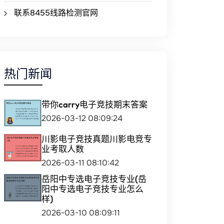
联系8455线路检测官网
热门新闻
带你carry电子竞技期末答案
2026-03-12 08:09:24
川影电子竞技真题川影电竞专
业考取人数
2026-03-11 08:10:42
岳阳中专选电子竞技专业(岳
阳中专选电子竞技专业怎么
样)
2026-03-10 08:09:11