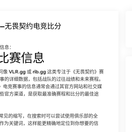
约—无畏契约电竞比分
信息：
比赛信息
问像
VLR.gg
或
rib.gg
这类专注于《无畏契约》赛
事的详细数据，包括战队的过往战绩和未来赛程。
》电竞赛事的信息通常会通过其官方网站和社交媒
些官方渠道，是获取最准确赛程和比分的最佳途
较常见的缩写，在搜索时可以尝试使用俱乐部的全
）作为关键词，这样能更精确地定位到你想要的信