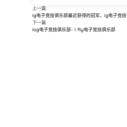
上一篇
ig电子竞技俱乐部最近获得的冠军、ig电子竞
下一篇
log电子竞技俱乐部-ⅰfty电子竞技俱乐部