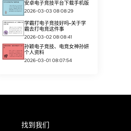
安卓电子竞技平台下载手机版
2026-03-03 08:08:29
学霸打电子竞技好吗-关于学
霸去打电竞这件事
2026-03-02 08:08:41
孙颖电子竞技、电竞女神孙妍
个人资料
2026-03-01 08:07:54
找到我们