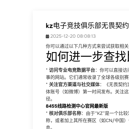
kz电子竞技俱乐部无畏契
2025-12-20 08:08:13
你可以通过以下几种方式来尝试获取相关
如何进一步查找
*
访问专业电竞数据平台
：你可以直接访
事的网站。它们通常收录了全球各级别赛
*
关注官方渠道与社交媒体
：《无畏契约
体账号（如微博）第一时间发布。关注这
径。
8455线路检测中心官网最新版
*
核对俱乐部名称
：由于“KZ”是一个比
称，或者加上其所在赛区（如CN/中国
息。