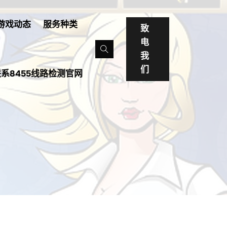
游戏动态
服务种类
致
电
我
们
系8455线路检测官网