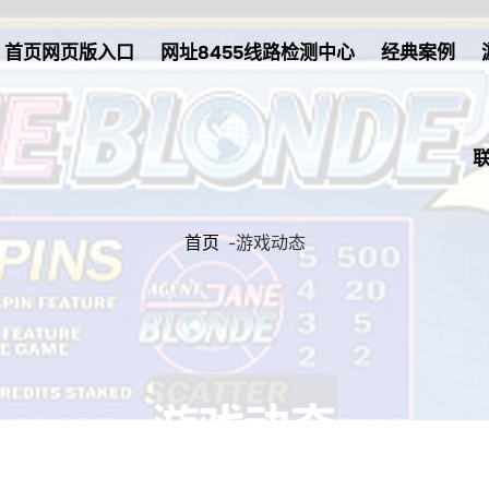
首页网页版入口
网址8455线路检测中心
经典案例
联
首页
-
游戏动态